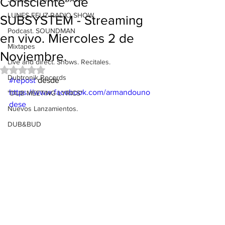
Consciente" de
LUNES FELIZ RADIO SHOW
SUBSYSTEM - Streaming
Podcast. SOUNDMAN
en vivo. Miercoles 2 de
Mixtapes
Noviembre.
Live and direct. Shows. Recitales.
Obtuvo NaN de 5 estrellas.
Dubtronik Records
#repost
 desde 
https://www.facebook.com/armandouno
"DUB MEETING LYRICS"
dese
Nuevos Lanzamientos.
DUB&BUD