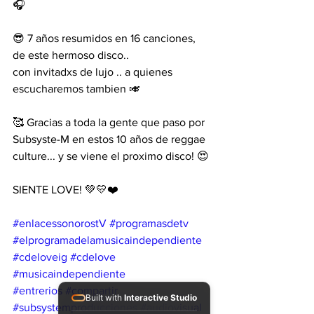
🎧
😎 7 años resumidos en 16 canciones, 
de este hermoso disco.. 
con invitadxs de lujo .. a quienes 
escucharemos tambien 🎺
🥰 Gracias a toda la gente que paso por 
Subsyste-M en estos 10 años de reggae 
culture... y se viene el proximo disco! 😍
SIENTE LOVE! 💚💛❤️ 
#enlacessonorostV
#programasdetv
#elprogramadelamusicaindependiente
#cdeloveig
#cdelove
#musicaindependiente
#entrerios
#compartir
Built with
Interactive Studio
#subsystemproducciones
#audiovisual