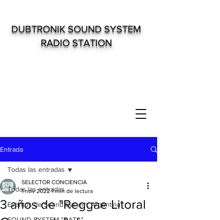
DUBTRONIK SOUND SYSTEM
RADIO STATION
Entrada
Todas las entradas
SELECTOR CONCIENCIA
Todas las entradas
1 nov 2022
1 min de lectura
3 años de "Reggae Litoral
Eventos de Sound System. Argentina
SOUND SYSTEM "DATA"